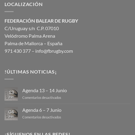
LOCALIZACIÓN
FEDERACIÓN BALEAR DE RUGBY
C/Uruguay s/n C.P. 07010
Velódromo Palma Arena
Palma de Mallorca – España
971 430 377 –
info@fbrugby.com
!ÚLTIMAS NOTICIAS¡
Agenda 13 – 14 Junio
13
Jun
en
Comentarios desactivados
Agenda
13
Agenda 6 – 7 Junio
04
–
Jun
en
Comentarios desactivados
14
Agenda
Junio
6
–
¡SÍGUENOS EN LAS REDES!