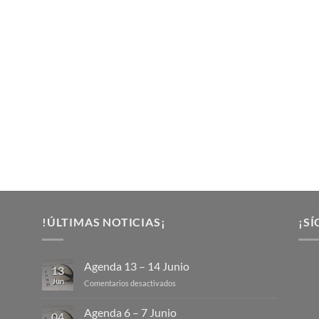
!ÚLTIMAS NOTICIAS¡
¡SÍ
Agenda 13 – 14 Junio
13
Jun
en
Comentarios desactivados
Agenda
13
Agenda 6 – 7 Junio
04
–