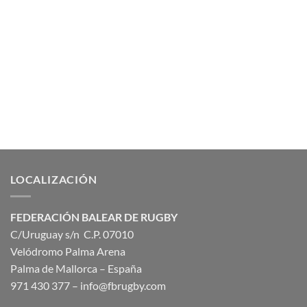
LOCALIZACIÓN
FEDERACIÓN BALEAR DE RUGBY
C/Uruguay s/n C.P. 07010
Velódromo Palma Arena
Palma de Mallorca – España
971 430 377 –
info@fbrugby.com