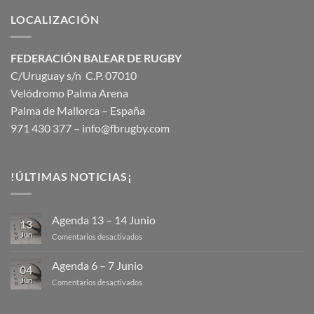
LOCALIZACIÓN
FEDERACIÓN BALEAR DE RUGBY
C/Uruguay s/n C.P. 07010
Velódromo Palma Arena
Palma de Mallorca – España
971 430 377 –
info@fbrugby.com
!ÚLTIMAS NOTICIAS¡
Agenda 13 – 14 Junio
13
Jun
en
Comentarios desactivados
Agenda
13
Agenda 6 – 7 Junio
04
–
Jun
en
Comentarios desactivados
14
Agenda
Junio
6