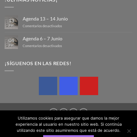
Agenda 13 – 14 Junio
13
Jun
en
Comentarios desactivados
Agenda
13
Agenda 6 – 7 Junio
04
–
Jun
en
Comentarios desactivados
14
Agenda
Junio
6
–
¡SÍGUENOS EN LAS REDES!
7
Junio
Utilizamos cookies para asegurar que damos la mejor
experiencia al usuario en nuestro sitio web. Si continúa
AVISO LEGAL
POLÍTICA DE COOKIES
POLÍTICA DE PRIVACIDAD
utilizando este sitio asumiremos que está de acuerdo.
Copyright 2026 © Federación Balear de Rugby | Design by