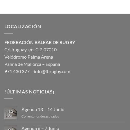
LOCALIZACIÓN
FEDERACIÓN BALEAR DE RUGBY
C/Uruguay s/n C.P. 07010
Velódromo Palma Arena
Palma de Mallorca – España
971 430 377 –
info@fbrugby.com
!ÚLTIMAS NOTICIAS¡
Agenda 13 – 14 Junio
13
Jun
en
Comentarios desactivados
Agenda
13
Agenda 6 – 7 Junio
04