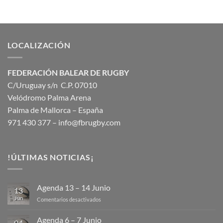
LOCALIZACIÓN
FEDERACIÓN BALEAR DE RUGBY
C/Uruguay s/n C.P. 07010
Velódromo Palma Arena
Palma de Mallorca – España
971 430 377 –
info@fbrugby.com
!ÚLTIMAS NOTICIAS¡
Agenda 13 – 14 Junio
13
Jun
en
Comentarios desactivados
Agenda
13
Agenda 6 – 7 Junio
04