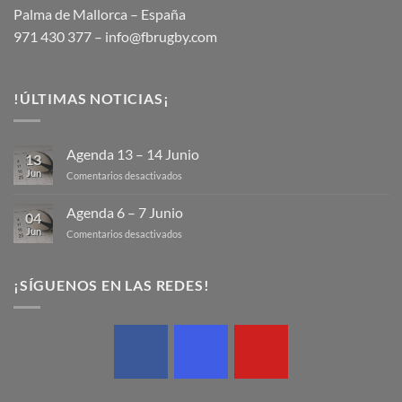
Palma de Mallorca – España
971 430 377 –
info@fbrugby.com
!ÚLTIMAS NOTICIAS¡
Agenda 13 – 14 Junio
13
Jun
en
Comentarios desactivados
Agenda
13
Agenda 6 – 7 Junio
04
–
Jun
en
Comentarios desactivados
14
Agenda
Junio
6
–
¡SÍGUENOS EN LAS REDES!
7
Junio