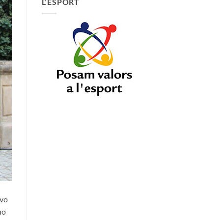
L’ESPORT
evo
ho