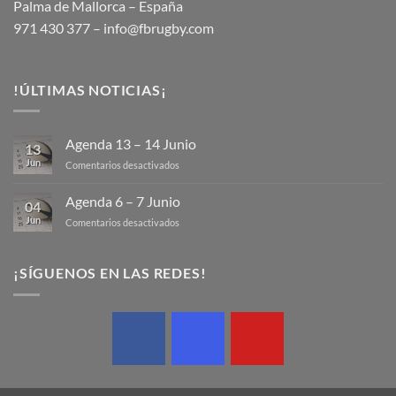
Palma de Mallorca – España
971 430 377 –
info@fbrugby.com
!ÚLTIMAS NOTICIAS¡
Agenda 13 – 14 Junio
13
Jun
en
Comentarios desactivados
Agenda
13
Agenda 6 – 7 Junio
04
–
Jun
en
Comentarios desactivados
14
Agenda
Junio
6
–
¡SÍGUENOS EN LAS REDES!
7
Junio