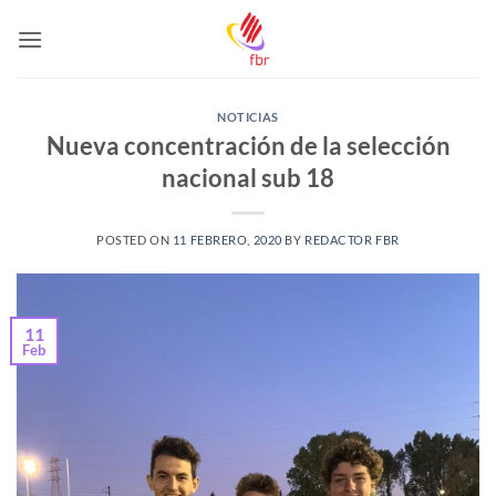
Saltar
al
contenido
NOTICIAS
Nueva concentración de la selección
nacional sub 18
POSTED ON
11 FEBRERO, 2020
BY
REDACTOR FBR
11
Feb