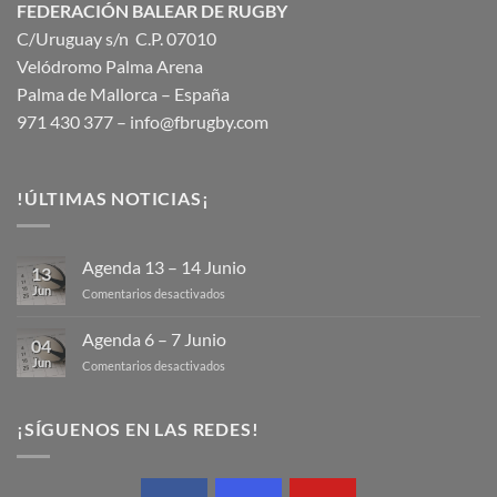
FEDERACIÓN BALEAR DE RUGBY
C/Uruguay s/n C.P. 07010
Velódromo Palma Arena
Palma de Mallorca – España
971 430 377 –
info@fbrugby.com
!ÚLTIMAS NOTICIAS¡
Agenda 13 – 14 Junio
13
Jun
en
Comentarios desactivados
Agenda
13
Agenda 6 – 7 Junio
04
–
Jun
en
Comentarios desactivados
14
Agenda
Junio
6
–
¡SÍGUENOS EN LAS REDES!
7
Junio