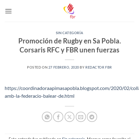
Saltar
al
contenido
SIN CATEGORÍA
Promoción de Rugby en Sa Pobla.
Corsaris RFC y FBR unen fuerzas
POSTED ON
27 FEBRERO, 2020
BY
REDACTOR FBR
https://coordinadoraapimasapobla.blogspot.com/2020/02/coll
amb-la-federacio-balear-de.html
Esta entrada fue publicada en
Sin categoría
. Marque como favorito el