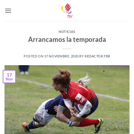
Saltar
al
contenido
NOTICIAS
Arrancamos la temporada
POSTED ON
17 NOVIEMBRE, 2020
BY
REDACTOR FBR
17
Nov