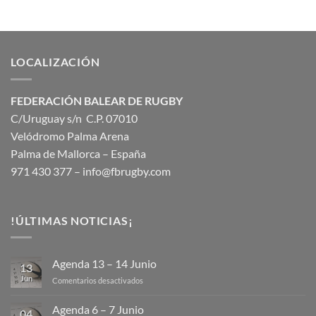
LOCALIZACIÓN
FEDERACIÓN BALEAR DE RUGBY
C/Uruguay s/n C.P. 07010
Velódromo Palma Arena
Palma de Mallorca – España
971 430 377 –
info@fbrugby.com
!ÚLTIMAS NOTICIAS¡
Agenda 13 – 14 Junio
13
Jun
en
Comentarios desactivados
Agenda
13
Agenda 6 – 7 Junio
04
–