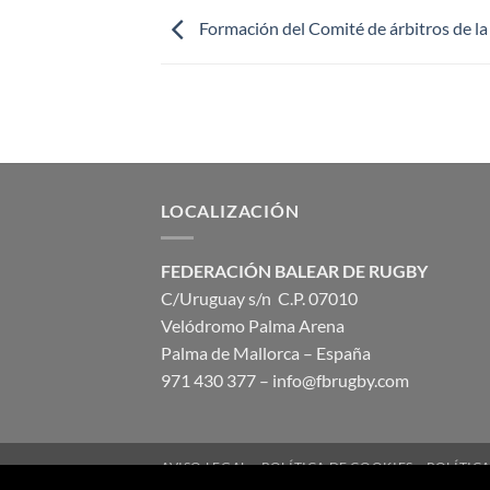
Formación del Comité de árbitros de l
LOCALIZACIÓN
FEDERACIÓN BALEAR DE RUGBY
C/Uruguay s/n C.P. 07010
Velódromo Palma Arena
Palma de Mallorca – España
971 430 377 –
info@fbrugby.com
AVISO LEGAL
POLÍTICA DE COOKIES
POLÍTIC