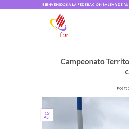
Saltar
BIENVENIDOS A LA FEDERACIÓN BALEAR DE R
al
contenido
Campeonato Territor
c
POSTE
13
Abr