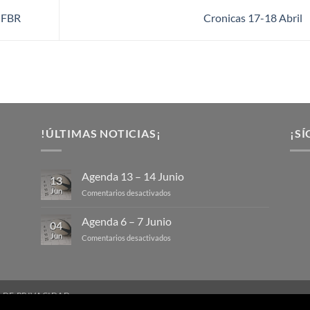
a FBR
Cronicas 17-18 Abril
!ÚLTIMAS NOTICIAS¡
¡SÍ
Agenda 13 – 14 Junio
13
Jun
en
Comentarios desactivados
Agenda
13
Agenda 6 – 7 Junio
04
–
Jun
en
Comentarios desactivados
14
Agenda
Junio
6
–
7
A DE PRIVACIDAD
Junio