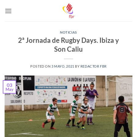
Saltar
al
contenido
NOTICIAS
2ª Jornada de Rugby Days. Ibiza y
Son Caliu
POSTED ON
3 MAYO, 2021
BY
REDACTOR FBR
03
May