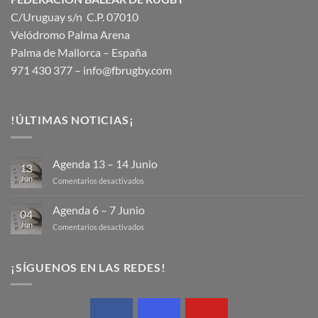
C/Uruguay s/n C.P. 07010
Velódromo Palma Arena
Palma de Mallorca – España
971 430 377 –
info@fbrugby.com
!ÚLTIMAS NOTICIAS¡
Agenda 13 – 14 Junio
13
Jun
en
Comentarios desactivados
Agenda
13
Agenda 6 – 7 Junio
04
–
Jun
en
Comentarios desactivados
14
Agenda
Junio
6
–
¡SÍGUENOS EN LAS REDES!
7
Junio