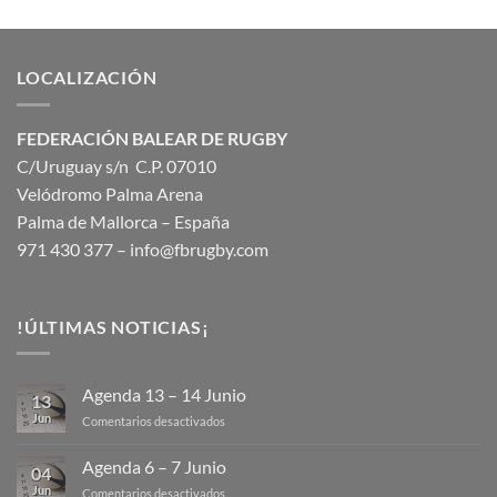
LOCALIZACIÓN
FEDERACIÓN BALEAR DE RUGBY
C/Uruguay s/n C.P. 07010
Velódromo Palma Arena
Palma de Mallorca – España
971 430 377 –
info@fbrugby.com
!ÚLTIMAS NOTICIAS¡
Agenda 13 – 14 Junio
13
Jun
en
Comentarios desactivados
Agenda
13
Agenda 6 – 7 Junio
04
–
Jun
en
Comentarios desactivados
14