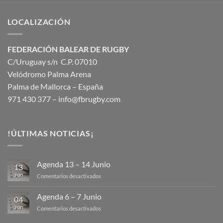
LOCALIZACIÓN
FEDERACIÓN BALEAR DE RUGBY
C/Uruguay s/n C.P. 07010
Velódromo Palma Arena
Palma de Mallorca – España
971 430 377 –
info@fbrugby.com
!ÚLTIMAS NOTICIAS¡
Agenda 13 – 14 Junio
13
Jun
en
Comentarios desactivados
Agenda
13
Agenda 6 – 7 Junio
04
–
Jun
en
Comentarios desactivados
14
Agenda
Junio