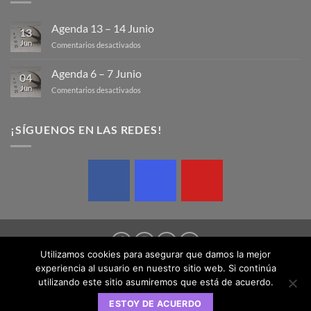
Agenda 13 – 14 Junio
13
Jun
en
Comentarios desactivados
Agenda
13
Agenda 6 – 7 Junio
04
–
Jun
en
Comentarios desactivados
14
Agenda
Junio
6
–
¡SÍGUENOS EN LAS REDES!
7
Junio
Utilizamos cookies para asegurar que damos la mejor
experiencia al usuario en nuestro sitio web. Si continúa
AVISO LEGAL
POLÍTICA DE COOKIES
POLÍTICA DE PRIVACIDAD
utilizando este sitio asumiremos que está de acuerdo.
Copyright 2026 © Federación Balear de Rugby | Design by
ESTOY DE ACUERDO
SednaMedia