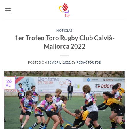
Saltar
al
contenido
NOTICIAS
1er Trofeo Toro Rugby Club Calvià-
Mallorca 2022
POSTED ON
26 ABRIL, 2022
BY
REDACTOR FBR
26
Abr