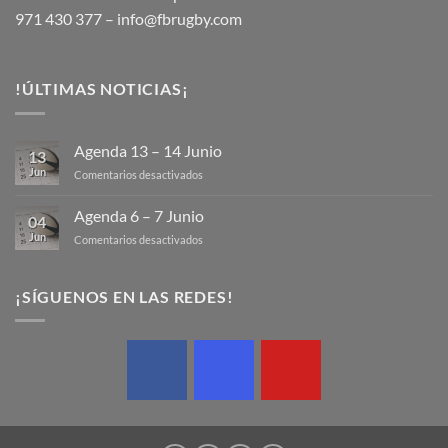
971 430 377 –
info@fbrugby.com
!ÚLTIMAS NOTICIAS¡
Agenda 13 – 14 Junio
13
Jun
en
Comentarios desactivados
Agenda
13
Agenda 6 – 7 Junio
04
–
Jun
en
Comentarios desactivados
14
Agenda
Junio
6
–
¡SÍGUENOS EN LAS REDES!
7
Junio