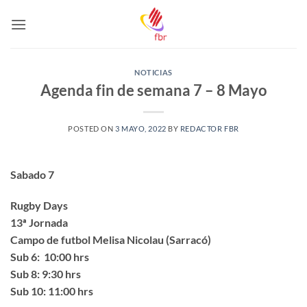
Saltar
al
contenido
NOTICIAS
Agenda fin de semana 7 – 8 Mayo
POSTED ON
3 MAYO, 2022
BY
REDACTOR FBR
Sabado 7
Rugby Days
13ª Jornada
Campo de futbol Melisa Nicolau (Sarracó)
Sub 6: 10:00 hrs
Sub 8: 9:30 hrs
Sub 10: 11:00 hrs