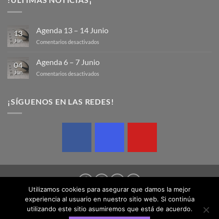
Agenda 13 – 14 Junio
13
Jun
en
Comentarios desactivados
Agenda
13
Agenda 6 – 7 Junio
04
–
Jun
en
Comentarios desactivados
14
Agenda
Junio
6
–
¡SÍGUENOS EN LAS REDES!
7
Junio
Utilizamos cookies para asegurar que damos la mejor
experiencia al usuario en nuestro sitio web. Si continúa
AVISO LEGAL
POLÍTICA DE COOKIES
POLÍTICA DE PRIVACIDAD
utilizando este sitio asumiremos que está de acuerdo.
Copyright 2026 © Federación Balear de Rugby | Design by