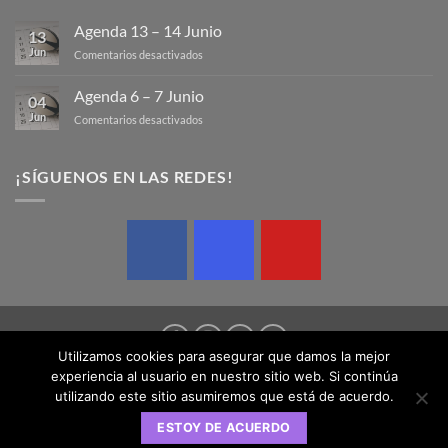
Agenda 13 – 14 Junio
13
Jun
en
Comentarios desactivados
Agenda
13
Agenda 6 – 7 Junio
04
–
Jun
en
Comentarios desactivados
14
Agenda
Junio
6
–
¡SÍGUENOS EN LAS REDES!
7
Junio
Utilizamos cookies para asegurar que damos la mejor
experiencia al usuario en nuestro sitio web. Si continúa
AVISO LEGAL
POLÍTICA DE COOKIES
POLÍTICA DE PRIVACIDAD
utilizando este sitio asumiremos que está de acuerdo.
Copyright 2026 © Federación Balear de Rugby | Design by
ESTOY DE ACUERDO
SednaMedia