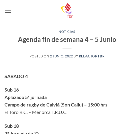
Saltar
al
contenido
NOTICIAS
Agenda fin de semana 4 – 5 Junio
POSTED ON
2 JUNIO, 2022
BY
REDACTOR FBR
SABADO 4
Sub 16
Aplazado 5ª jornada
Campo de rugby de Calviá (Son Caliu) – 15:00 hrs
El Toro R.C. – Menorca T.R.U.C.
Sub 18
2ª Jornada de 7´s