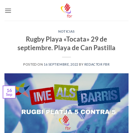
Saltar
al
contenido
NOTICIAS
Rugby Playa «Tocata» 29 de
septiembre. Playa de Can Pastilla
POSTED ON
16 SEPTIEMBRE, 2022
BY
REDACTOR FBR
16
Sep