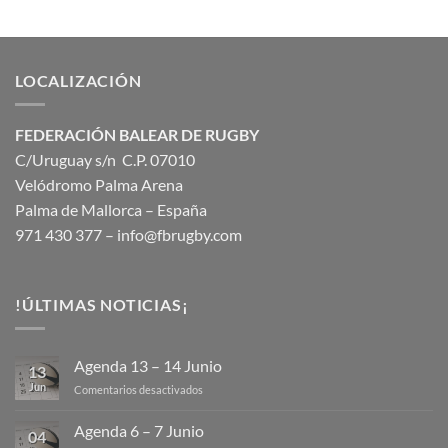
LOCALIZACIÓN
FEDERACIÓN BALEAR DE RUGBY
C/Uruguay s/n C.P. 07010
Velódromo Palma Arena
Palma de Mallorca – España
971 430 377 –
info@fbrugby.com
!ÚLTIMAS NOTICIAS¡
Agenda 13 – 14 Junio
13
Jun
en
Comentarios desactivados
Agenda
13
Agenda 6 – 7 Junio
04
–