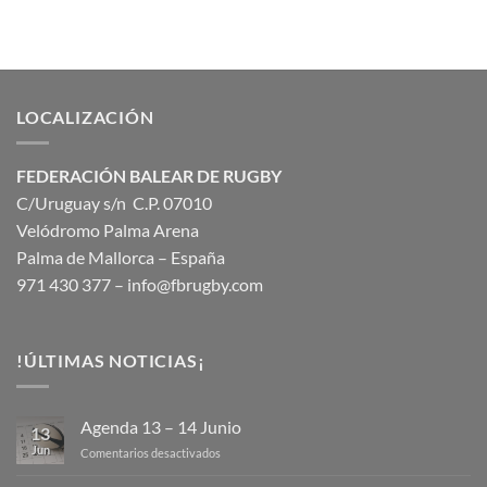
LOCALIZACIÓN
FEDERACIÓN BALEAR DE RUGBY
C/Uruguay s/n C.P. 07010
Velódromo Palma Arena
Palma de Mallorca – España
971 430 377 –
info@fbrugby.com
!ÚLTIMAS NOTICIAS¡
Agenda 13 – 14 Junio
13
Jun
en
Comentarios desactivados
Agenda