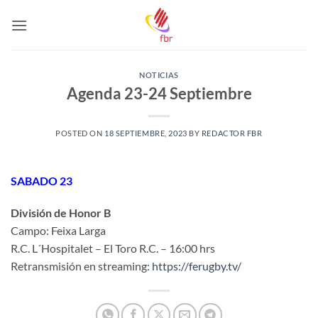
Saltar
al
contenido
NOTICIAS
Agenda 23-24 Septiembre
POSTED ON
18 SEPTIEMBRE, 2023
BY
REDACTOR FBR
SABADO 23
División de Honor B
Campo: Feixa Larga
R.C. L´Hospitalet – El Toro R.C. – 16:00 hrs
Retransmisión en streaming:
https://ferugby.tv/