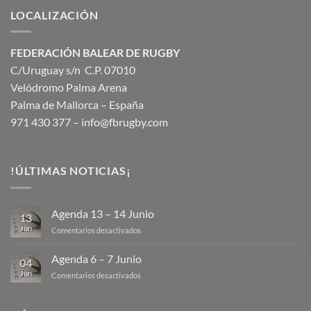
LOCALIZACIÓN
FEDERACIÓN BALEAR DE RUGBY
C/Uruguay s/n C.P. 07010
Velódromo Palma Arena
Palma de Mallorca – España
971 430 377 –
info@fbrugby.com
!ÚLTIMAS NOTICIAS¡
Agenda 13 – 14 Junio
13
Jun
en
Comentarios desactivados
Agenda
13
Agenda 6 – 7 Junio
04
–
Jun
en
Comentarios desactivados
14
Agenda
Junio
6
–