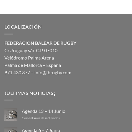
LOCALIZACIÓN
FEDERACIÓN BALEAR DE RUGBY
C/Uruguay s/n C.P. 07010
Velódromo Palma Arena
Palma de Mallorca – España
971 430 377 –
info@fbrugby.com
!ÚLTIMAS NOTICIAS¡
Agenda 13 – 14 Junio
13
Jun
en
Comentarios desactivados
Agenda
13
Agenda 6 – 7 Junio
04