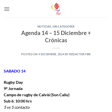
Saltar
al
contenido
NOTICIAS
,
SIN CATEGORÍA
Agenda 14 – 15 Diciembre +
Crónicas
POSTED ON
9 DICIEMBRE, 2024
BY
REDACTOR FBR
SABADO 14
Rugby Day
9ª Jornada
Campo de rugby de Calviá (Son Caliu)
Sub 6: 10:00 hrs
5 vs 5 contacto