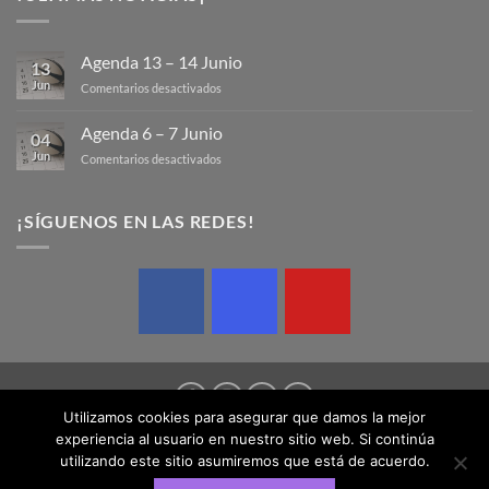
Agenda 13 – 14 Junio
13
Jun
en
Comentarios desactivados
Agenda
13
Agenda 6 – 7 Junio
04
–
Jun
en
Comentarios desactivados
14
Agenda
Junio
6
–
¡SÍGUENOS EN LAS REDES!
7
Junio
Utilizamos cookies para asegurar que damos la mejor
experiencia al usuario en nuestro sitio web. Si continúa
AVISO LEGAL
POLÍTICA DE COOKIES
POLÍTICA DE PRIVACIDAD
utilizando este sitio asumiremos que está de acuerdo.
Copyright 2026 © Federación Balear de Rugby | Design by