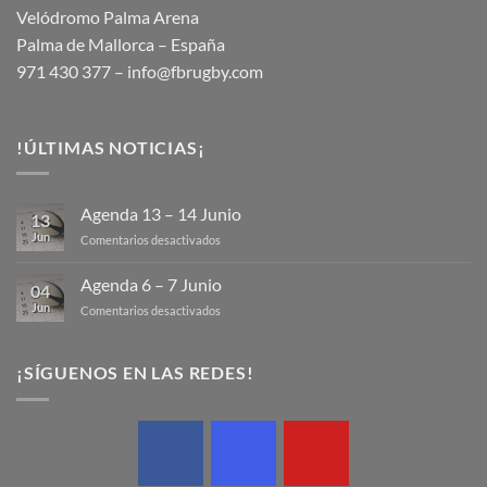
Velódromo Palma Arena
Palma de Mallorca – España
971 430 377 –
info@fbrugby.com
!ÚLTIMAS NOTICIAS¡
Agenda 13 – 14 Junio
13
Jun
en
Comentarios desactivados
Agenda
13
Agenda 6 – 7 Junio
04
–
Jun
en
Comentarios desactivados
14
Agenda
Junio
6
–
¡SÍGUENOS EN LAS REDES!
7
Junio