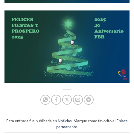
Esta entrada fue publicada en
Noticias
. Marque como favorito el
Enlace
permanente
.