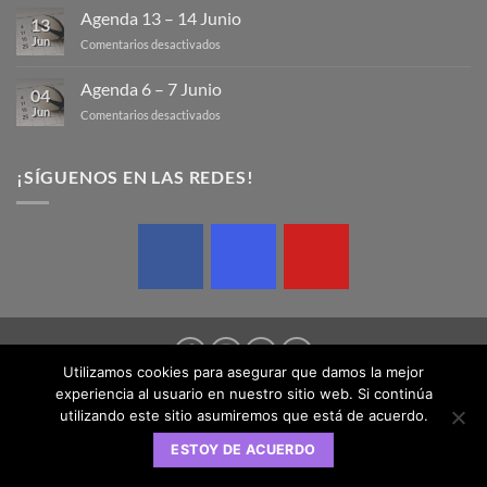
Agenda 13 – 14 Junio
13
Jun
en
Comentarios desactivados
Agenda
13
Agenda 6 – 7 Junio
04
–
Jun
en
Comentarios desactivados
14
Agenda
Junio
6
–
¡SÍGUENOS EN LAS REDES!
7
Junio
Utilizamos cookies para asegurar que damos la mejor
experiencia al usuario en nuestro sitio web. Si continúa
AVISO LEGAL
POLÍTICA DE COOKIES
POLÍTICA DE PRIVACIDAD
utilizando este sitio asumiremos que está de acuerdo.
Copyright 2026 © Federación Balear de Rugby | Design by
ESTOY DE ACUERDO
SednaMedia