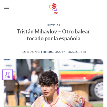
Saltar
al
contenido
NOTICIAS
Tristán Mihaylov – Otro balear
tocado por la española
POSTED ON
17 FEBRERO, 2025
BY
REDACTOR FBR
17
Feb