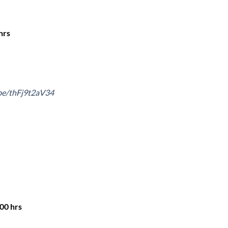
hrs
.be/thFj9t2aV34
00 hrs