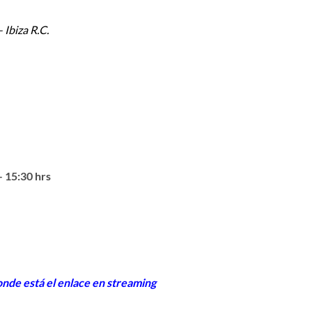
 Ibiza R.C.
– 15:30 hrs
onde está el enlace en streaming