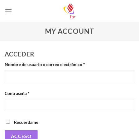
Saltar
al
contenido
MY ACCOUNT
ACCEDER
Obligatorio
Nombre de usuario o correo electrónico
*
Obligatorio
Contraseña
*
Recuérdame
ACCESO