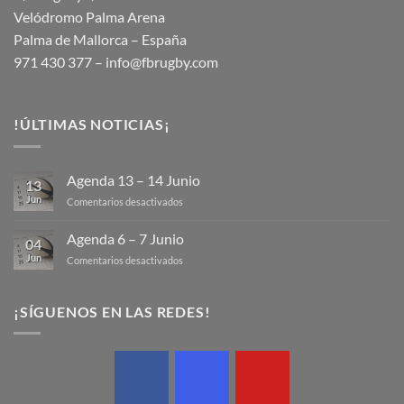
Velódromo Palma Arena
Palma de Mallorca – España
971 430 377 –
info@fbrugby.com
!ÚLTIMAS NOTICIAS¡
Agenda 13 – 14 Junio
13
Jun
en
Comentarios desactivados
Agenda
13
Agenda 6 – 7 Junio
04
–
Jun
en
Comentarios desactivados
14
Agenda
Junio
6
–
¡SÍGUENOS EN LAS REDES!
7
Junio