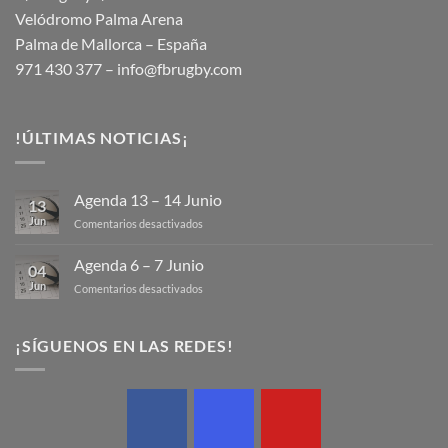
Velódromo Palma Arena
Palma de Mallorca – España
971 430 377 –
info@fbrugby.com
!ÚLTIMAS NOTICIAS¡
Agenda 13 – 14 Junio
13
Jun
en
Comentarios desactivados
Agenda
13
Agenda 6 – 7 Junio
04
–
Jun
en
Comentarios desactivados
14
Agenda
Junio
6
–
¡SÍGUENOS EN LAS REDES!
7
Junio