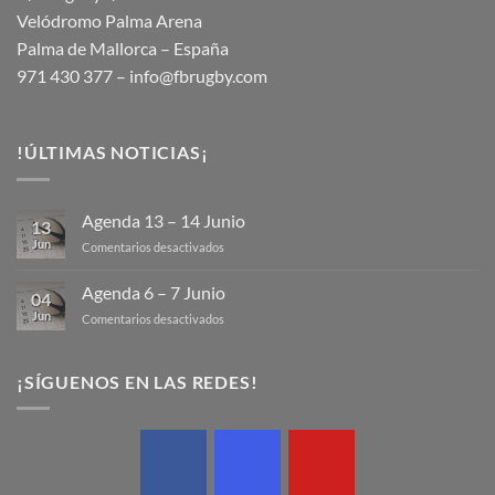
Velódromo Palma Arena
Palma de Mallorca – España
971 430 377 –
info@fbrugby.com
!ÚLTIMAS NOTICIAS¡
Agenda 13 – 14 Junio
13
Jun
en
Comentarios desactivados
Agenda
13
Agenda 6 – 7 Junio
04
–
Jun
en
Comentarios desactivados
14
Agenda
Junio
6
–
¡SÍGUENOS EN LAS REDES!
7
Junio