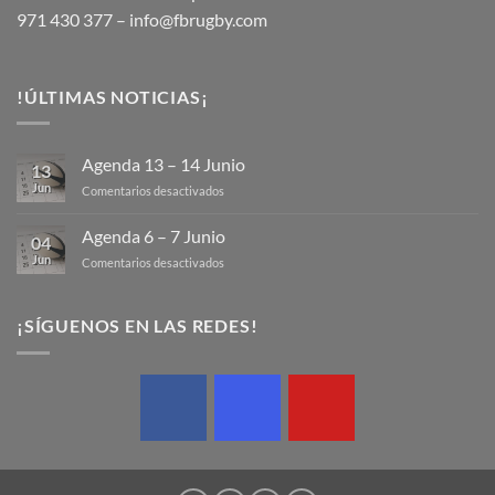
971 430 377 –
info@fbrugby.com
!ÚLTIMAS NOTICIAS¡
Agenda 13 – 14 Junio
13
Jun
en
Comentarios desactivados
Agenda
13
Agenda 6 – 7 Junio
04
–
Jun
en
Comentarios desactivados
14
Agenda
Junio
6
–
¡SÍGUENOS EN LAS REDES!
7
Junio