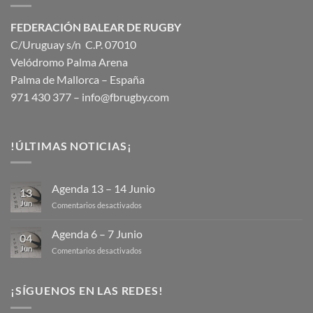
FEDERACIÓN BALEAR DE RUGBY
C/Uruguay s/n C.P. 07010
Velódromo Palma Arena
Palma de Mallorca – España
971 430 377 –
info@fbrugby.com
!ÚLTIMAS NOTICIAS¡
Agenda 13 – 14 Junio
13
Jun
en
Comentarios desactivados
Agenda
13
Agenda 6 – 7 Junio
04
–
Jun
en
Comentarios desactivados
14
Agenda
Junio
6
–
¡SÍGUENOS EN LAS REDES!
7
Junio