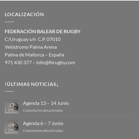
LOCALIZACIÓN
FEDERACIÓN BALEAR DE RUGBY
C/Uruguay s/n C.P. 07010
Velódromo Palma Arena
Palma de Mallorca – España
971 430 377 –
info@fbrugby.com
!ÚLTIMAS NOTICIAS¡
Agenda 13 – 14 Junio
13
Jun
en
Comentarios desactivados
Agenda
13
Agenda 6 – 7 Junio
04
–
Jun
en
Comentarios desactivados
14
Agenda
Junio