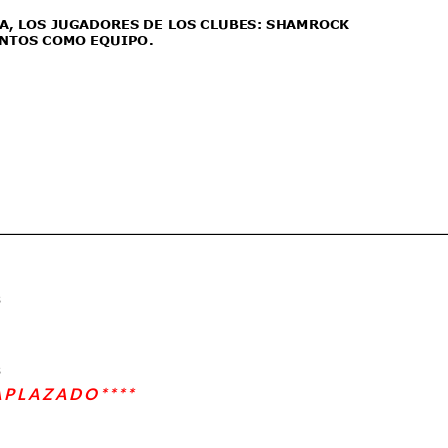
s
s
 A P L A Z A D O * * * *