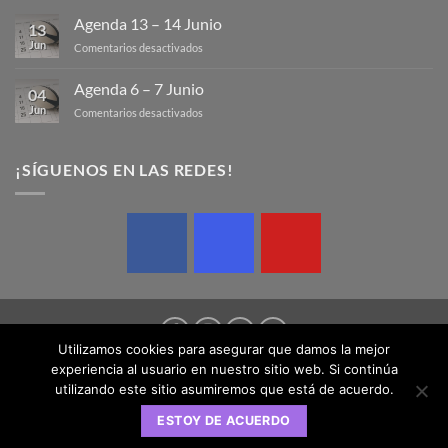
Agenda 13 – 14 Junio
13
Jun
en
Comentarios desactivados
Agenda
13
Agenda 6 – 7 Junio
04
–
Jun
en
Comentarios desactivados
14
Agenda
Junio
6
–
¡SÍGUENOS EN LAS REDES!
7
Junio
Utilizamos cookies para asegurar que damos la mejor
experiencia al usuario en nuestro sitio web. Si continúa
AVISO LEGAL
POLÍTICA DE COOKIES
POLÍTICA DE PRIVACIDAD
utilizando este sitio asumiremos que está de acuerdo.
Copyright 2026 © Federación Balear de Rugby | Design by
ESTOY DE ACUERDO
SednaMedia