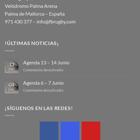
Velódromo Palma Arena
Palma de Mallorca – España
971 430 377 –
info@fbrugby.com
!ÚLTIMAS NOTICIAS¡
Agenda 13 – 14 Junio
13
Jun
en
Comentarios desactivados
Agenda
13
Agenda 6 – 7 Junio
04
–
Jun
en
Comentarios desactivados
14
Agenda
Junio
6
–
¡SÍGUENOS EN LAS REDES!
7
Junio